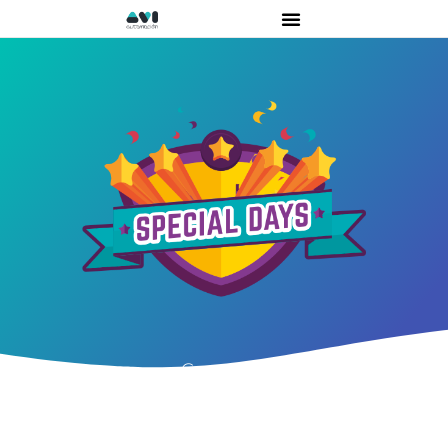
Campaña de Leads para el
sector de la automoción
para ventas privadas